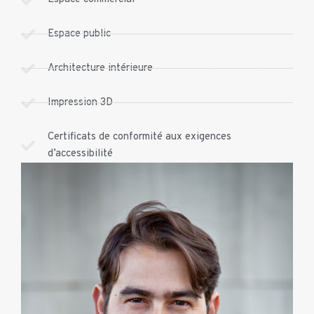
Espace public
Architecture intérieure
Impression 3D
Certificats de conformité aux exigences
d’accessibilité
Mobile
621 454 500
Mail
filipe@valente.lu