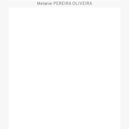
Melanie PEREIRA OLIVEIRA
Mobile
621 719 187
Mail
gregory@valente.lu