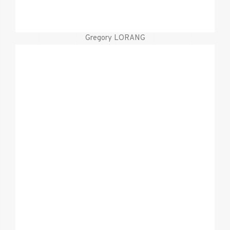
Gregory LORANG
Mobile
621 428 535
Mail
leandro@valente.lu