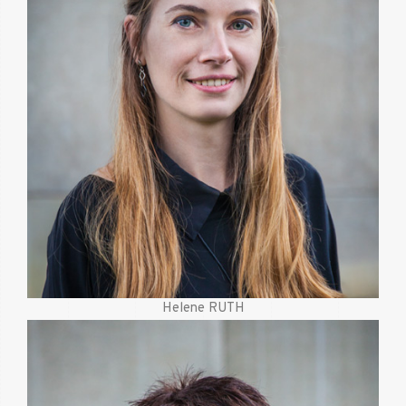
helene@valente.lu
Helene RUTH
Mobile
621 549 407